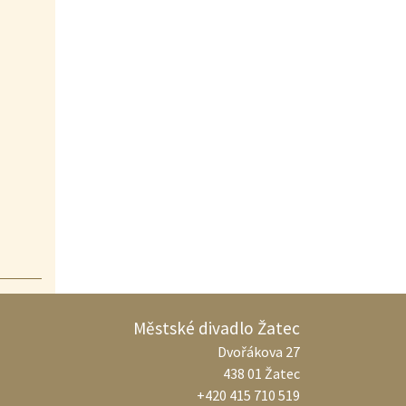
Městské divadlo Žatec
Dvořákova 27
438 01 Žatec
+420 415 710 519