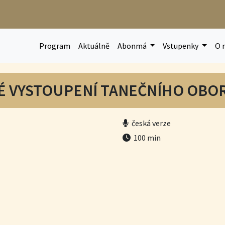
Program
Aktuálně
Abonmá
Vstupenky
O 
NÉ VYSTOUPENÍ TANEČNÍHO OBO
česká verze
100 min