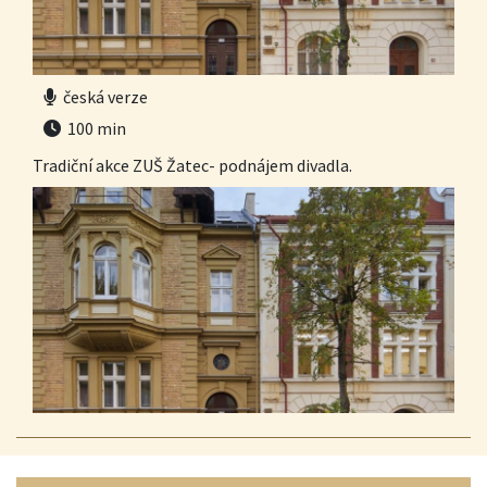
česká verze
100 min
Tradiční akce ZUŠ Žatec- podnájem divadla.