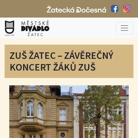
ZUŠ ŽATEC – ZÁVĚREČNÝ
KONCERT ŽÁKŮ ZUŠ