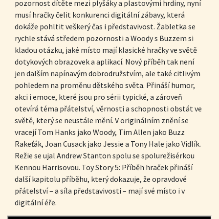
pozornost dítěte mezi plyšáky a plastovými hrdiny, nyní
musí hračky čelit konkurenci digitální zábavy, která
dokáže pohltit veškerý čas i představivost. Žabletka se
rychle stává středem pozornosti a Woody s Buzzem si
kladou otázku, jaké místo mají klasické hračky ve světě
dotykových obrazovek a aplikací. Nový příběh tak není
jen dalším napínavým dobrodružstvím, ale také citlivým
pohledem na proměnu dětského světa. Přináší humor,
akci i emoce, které jsou pro sérii typické, a zároveň
otevírá téma přátelství, věrnosti a schopnosti obstát ve
světě, který se neustále mění. V originálním znění se
vracejí Tom Hanks jako Woody, Tim Allen jako Buzz
Rakeťák, Joan Cusack jako Jessie a Tony Hale jako Vidlík.
Režie se ujal Andrew Stanton spolu se spolurežisérkou
Kennou Harrisovou. Toy Story 5: Příběh hraček přináší
další kapitolu příběhu, který dokazuje, že opravdové
přátelství – a síla představivosti – mají své místo i v
digitální éře.