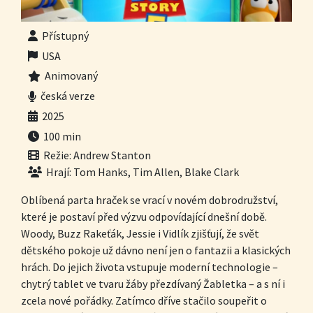
Přístupný
USA
Animovaný
česká verze
2025
100 min
Režie: Andrew Stanton
Hrají: Tom Hanks, Tim Allen, Blake Clark
Oblíbená parta hraček se vrací v novém dobrodružství,
které je postaví před výzvu odpovídající dnešní době.
Woody, Buzz Rakeťák, Jessie i Vidlík zjišťují, že svět
dětského pokoje už dávno není jen o fantazii a klasických
hrách. Do jejich života vstupuje moderní technologie –
chytrý tablet ve tvaru žáby přezdívaný Žabletka – a s ní i
zcela nové pořádky. Zatímco dříve stačilo soupeřit o