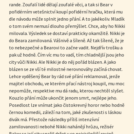
rande. Zoufalí lidé dělají zoufalé věci, a tak si Bear v
pofidérním vetešnictví koupí pofidérní hračku, která mu
dle návodu může splnit jedno přání. A to jakékoliv. Mladík
o tom svém nemusí dlouho přemýšlet. Chce, aby ho Nikki
milovala. Výsledek se dostaví prakticky okamžitě. Nikki je
do Beara zamilovaná. Vášnivě a šíleně. Až tak šíleně, že je
to nebezpečné a Bearovi to začne vadit. Nejdřív trošku a
pak už hodně. Čím víc mu to vadí, tím chladnější jsou jeho
city vůči Nikki. Ale Nikki je do něj pořád blázen. A jako
blázen se ze vší té milostné nerovnováhy začíná chovat.
Lehce vyděšený Bear by rád své přání reklamoval, jenže
majitel obchodu, ve kterém přací nástroj koupil, mu moc
nepomůže, respektive mu dá radu, kterou nechtěl slyšet.
Kouzlo přání může ukončit jenom smrt, nejlépe jeho.
Posedlost lze vnímat jako čistokrevný horor nebo hodně
černou komedii, záleží na tom, jaké zkušenosti s láskou
divák má. Přestože následky příliš intenzívní
zamilovanosti nebohé Nikki nahánějí hrůzu, režisér
Baker se její city snažil držet v co nejcivilnější rovině,