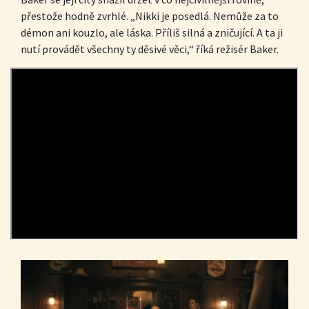
přestože hodně zvrhlé. „Nikki je posedlá. Nemůže za to
démon ani kouzlo, ale láska. Příliš silná a zničující. A ta ji
nutí provádět všechny ty děsivé věci,“ říká režisér Baker.