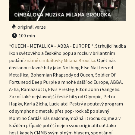
originál verze
100 min
*QUEEN - METALLICA – ABBA - EUROPE * .Strhující hudba
ikon světového a českého popu a rocku v brilantním
podání
známé cimbálovky Milana Broučka
. Opět nás
dostanou slavné hity jako Nothing Else Matters od
Metallica, Bohemian Rhapsody od Queen, Soldier Of
Fortuneod Deep Purple a mnohé další od Europe, ABBA,
A-ha, Ramazzotti, Elvis Presley, Elton John i Vangelis.
Zazní také nejslavnější české hity od Olympic, Petra
Hapky, Karla Zicha, Lucie atd. Pestrý a poutavý program
od symphonic metalu přes pop-rock až po slavný
Montiho Čardáš nás nadchne,možná i trochu dojme a v
každém případě potěší nejen svou originalitou! Jako
host kapely CMMB svým plným hlasem, spontánní