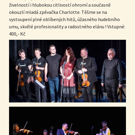
živelností i hlubokou citlivostí ohromí a současně
okouzlí mladá zpěvačka Charlotte. Těšme se na
vystoupení plné oblíbených hitů, úžasného hudebního
umu, skvělé profesionality a radostného elánu ! Vstupné:
400,- Kč