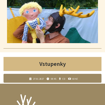
Vstupenky
27.01.2027
08:45
CD
60 Kč