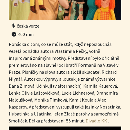
česká verze
400 min
Pohádka o tom, co se může stát, když neposloucháš.
Veselá pohádka autora Vlastimila Pešky, volně
inspirovaná známými motivy. Představení bylo oficiálně
premiérováno na slavné lodi bratří Formanů na Vltavě v
Praze. Písničky na slova autora složil skladatel Richard
Mlynář. Autorkou výpravy a loutek je známá výtvarnice
Dana Zimová. Účinkují (v alternacích): Kamila Kauerová,
Lenka Olivie Laštovičková, Lucie Lichnerová, Drahomíra
Maloušková, Monika Timková, Kamil Koula a Alex
Kasperov. V představení vystupují také jezinky Nosatinka,
Hubatinka a Ušatinka, jelen Zlaté parohy a samozřejmě
Smolíček. Délka představení: 55 minut.
Divadlo KK
.