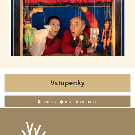
Vstupenky
14.04.2027
08:45
CD
60 Kč