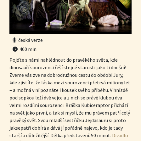
česká verze
400 min
Pojďte s námi nahlédnout do pravěkého světa, kde
dinosauří sourozenci řeší stejné starosti jako ti dnešní!
Zveme vás zve na dobrodružnou cestu do období Jury,
kde zjistíte, že láska mezi sourozenci přetrvá miliony let
– a možná v ní poznáte i kousek svého příběhu. V hnízdě
pod sopkou leží dvě vejce a z nich se právě klubou dva
velmi rozdílní sourozenci. Bráška Kubiceraptor přichází
na svět jako první, a tak si myslí, že mu právem patří celý
pravěký svět. Svou mladší sestřičku Jejdasauru si proto
jaksepatří dobírá a dává jí pořádně najevo, kdo je tady
starší a důležitější. Délka představení: 50 minut.
Divadlo