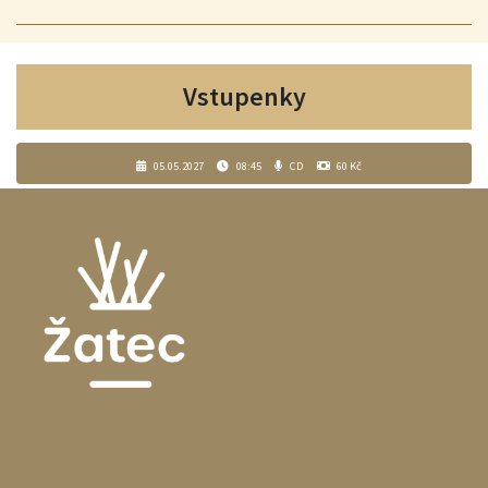
Vstupenky
05.05.2027
08:45
CD
60 Kč