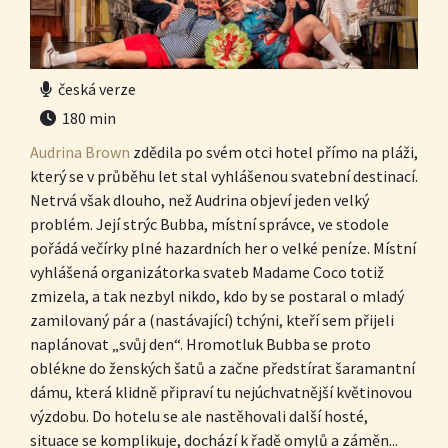
česká verze
180 min
Audrina Brown
zdědila po svém otci hotel přímo na pláži,
který se v průběhu let stal vyhlášenou svatební destinací.
Netrvá však dlouho, než Audrina objeví jeden velký
problém. Její strýc Bubba, místní správce, ve stodole
pořádá večírky plné hazardních her o velké peníze. Místní
vyhlášená organizátorka svateb Madame Coco totiž
zmizela, a tak nezbyl nikdo, kdo by se postaral o mladý
zamilovaný pár a (nastávající) tchýni, kteří sem přijeli
naplánovat „svůj den“. Hromotluk Bubba se proto
oblékne do ženských šatů a začne předstírat šaramantní
dámu, která klidně připraví tu nejúchvatnější květinovou
výzdobu. Do hotelu se ale nastěhovali další hosté,
situace se komplikuje, dochází k řadě omylů a záměn...