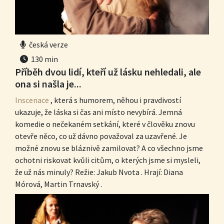
česká verze
130 min
Příběh dvou lidí, kteří už lásku nehledali, ale
ona si našla je...
Inscenace
, která s humorem, něhou i pravdivostí
ukazuje, že láska si čas ani místo nevybírá. Jemná
komedie o nečekaném setkání, které v člověku znovu
otevře něco, co už dávno považoval za uzavřené. Je
možné znovu se bláznivě zamilovat? A co všechno jsme
ochotni riskovat kvůli citům, o kterých jsme si mysleli,
že už nás minuly? Režie: Jakub Nvota . Hrají: Diana
Mórová, Martin Trnavský .