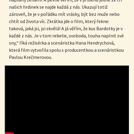
našich hrdinek se najde každá z nás. Ukazují totiž
zároveň, že je v pořádku mít vrásky, být bez muže nebo
chtít od života víc. Zkrátka jde o film, který řekne:
taková, jaká jsi, jsi skvělá! A já věřím, že kus Bardotky je v
každé z nás. Je v tom rebelie, svoboda, touha naplnit své
sny,“ říká režisérka a scenáristka Hana Hendrychová,
která film vytvořila spolu s producentkou a scenáristkou
Pavlou Krečmerovou.