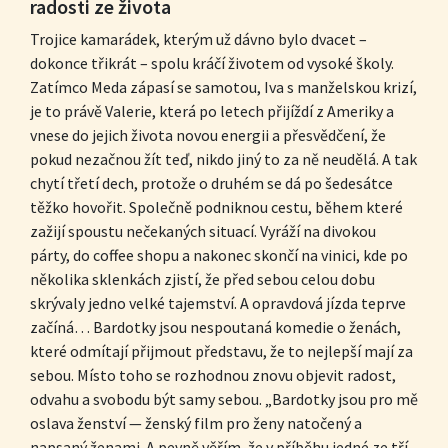
radosti ze života
Trojice kamarádek, kterým už dávno bylo dvacet –
dokonce třikrát – spolu kráčí životem od vysoké školy.
Zatímco Meda zápasí se samotou, Iva s manželskou krizí,
je to právě Valerie, která po letech přijíždí z Ameriky a
vnese do jejich života novou energii a přesvědčení, že
pokud nezačnou žít teď, nikdo jiný to za ně neudělá. A tak
chytí třetí dech, protože o druhém se dá po šedesátce
těžko hovořit. Společně podniknou cestu, během které
zažijí spoustu nečekaných situací. Vyráží na divokou
párty, do coffee shopu a nakonec skončí na vinici, kde po
několika sklenkách zjistí, že před sebou celou dobu
skrývaly jedno velké tajemství. A opravdová jízda teprve
začíná… Bardotky jsou nespoutaná komedie o ženách,
které odmítají přijmout představu, že to nejlepší mají za
sebou. Místo toho se rozhodnou znovu objevit radost,
odvahu a svobodu být samy sebou. „Bardotky jsou pro mě
oslava ženství — ženský film pro ženy natočený a
napsaný ženami. A pevně věřím, že v příběhu jedné ze tří