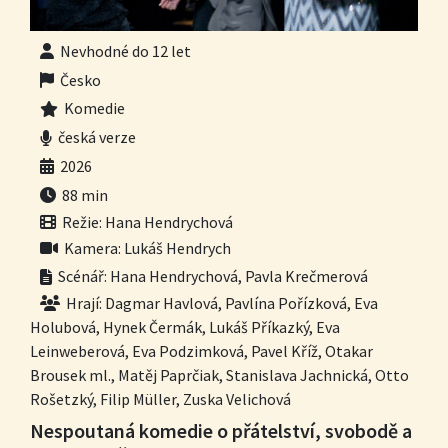
Nevhodné do 12 let
Česko
Komedie
česká verze
2026
88 min
Režie: Hana Hendrychová
Kamera: Lukáš Hendrych
Scénář: Hana Hendrychová, Pavla Krečmerová
Hrají: Dagmar Havlová, Pavlína Pořízková, Eva
Holubová, Hynek Čermák, Lukáš Příkazký, Eva
Leinweberová, Eva Podzimková, Pavel Kříž, Otakar
Brousek ml., Matěj Paprčiak, Stanislava Jachnická, Otto
Rošetzký, Filip Müller, Zuska Velichová
Nespoutaná komedie o přátelství, svobodě a