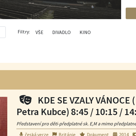
Filtry:
VŠE
DIVADLO
KINO
Divadelní představení/
KDE SE VZALY VÁNOCE (
Petra Kubce) 8:45 / 10:15 / 14
Představení pro děti-předplatné sk. E,M a mimo předplatn
česká verze
Británie
Dokument
2014