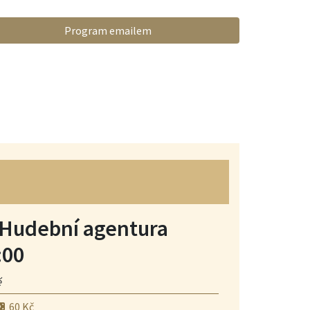
Program emailem
Koncert
Hudební agentura
:00
é
60 Kč