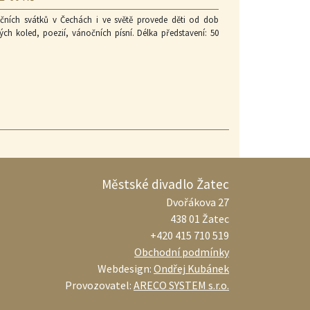
ích svátků v Čechách i ve světě provede děti od dob
 koled, poezií, vánočních písní. Délka představení: 50
Městské divadlo Žatec
Dvořákova 27
438 01 Žatec
+420 415 710 519
Obchodní podmínky
Webdesign:
Ondřej Kubánek
Provozovatel:
ARECO SYSTEM s.r.o.