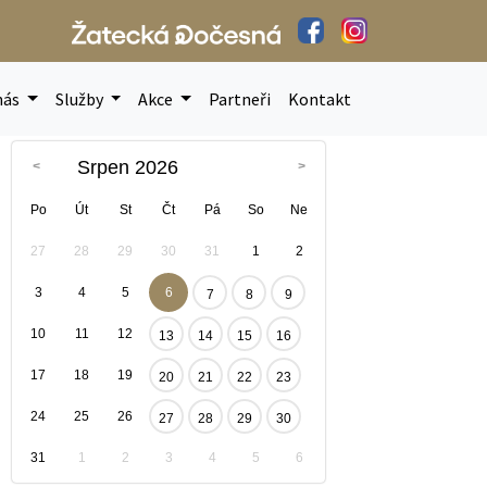
nás
Služby
Akce
Partneři
Kontakt
Srpen 2026
Po
Út
St
Čt
Pá
So
Ne
27
28
29
30
31
1
2
3
4
5
6
7
8
9
10
11
12
13
14
15
16
17
18
19
20
21
22
23
24
25
26
27
28
29
30
31
1
2
3
4
5
6