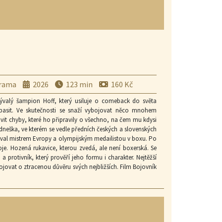
 světů. V centru stojí silná dívčí hrdinka, která se musí
správné. Film zdůrazňuje sílu rodiny, přátelství a naději, že
rama
2026
123 min
160 Kč
ývalý šampion Hoff, který usiluje o comeback do světa
pasit. Ve skutečnosti se snaží vybojovat něco mnohem
vit chyby, které ho připravily o všechno, na čem mu kdysi
ů dneška, ve kterém se vedle předních českých a slovenských
býval mistrem Evropy a olympijským medailistou v boxu. Po
je. Hozená rukavice, kterou zvedá, ale není boxerská. Se
protivník, který prověří jeho formu i charakter. Nejtěžší
ojovat o ztracenou důvěru svých nejbližších. Film Bojovník
MMA, jednoho z nejvýraznějších fenoménů současnosti – od
i až po autentickou atmosféru vyprodaných arén. Ze všeho
 proher, které bolí víc, než se dá říct nahlas, i odhodlání,
je do kin 40 let od premiéry legendárních Pěstí ve tmě, v
v českém znění propůjčil hlas Rockymu, vnesl do Bojovníka