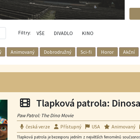
Filtry:
VŠE
DIVADLO
KINO
ý
Animovaný
Dobrodružný
Sci-fi
Horor
Akční
Filmová projekce
Tlapková patrola: Dinosa
Paw Patrol: The Dino Movie
česká verze
Přístupný
USA
Animovaný
Tlapková patrola je bezesporu jedním z největších fenoménů současnosti.