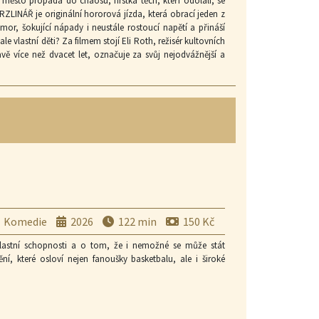
e město propadá do chaosu, hrstka těch, kteří odolali, se
MRZLINÁŘ je originální hororová jízda, která obrací jeden z
mor, šokující nápady i neustále rostoucí napětí a přináší
 vlastní děti? Za filmem stojí Eli Roth, režisér kultovních
avě více než dvacet let, označuje za svůj nejodvážnější a
 o Krysaři, ve které místo kouzelné píšťaly láká děti
rzému, nekompromisnímu stylu.
Komedie
2026
122 min
150 Kč
 vlastní schopnosti a o tom, že i nemožné se může stát
ní, které osloví nejen fanoušky basketbalu, ale i široké