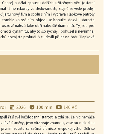
 Chase) a dělat spoustu dalších užitečných věcí (ostatní
eriál láme rekordy ve sledovanosti, stejně se vede prodeji
 je tu nový film a spolu s ním i výprava Tlapkové patroly
 O tomhle kolosálním objevu se bohužel dozví i starosta
na ostrově nalézá také obří naleziště diamantů. Ty jsou pro
pomocí dynamitu, aby to šlo rychleji, bohužel si nevšimne,
hů dozajista probudí. V tu chvíli přijde na řadu Tlapková
osaury do bezpečí. Bude to dobrodružné, bude to napínavé,
ror
2026
100 min
140 Kč
spělí řeší své každodenní starosti a zdá se, že nic nemůže
 Rozdává úsměvy, jeho vůz hraje známou, veselou melodii a
 prvním soustu se začíná dít něco znepokojivého. Děti se