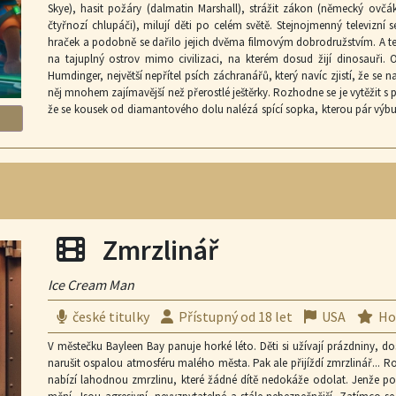
Skye), hasit požáry (dalmatin Marshall), strážit zákon (německý ovčák
čtyřnozí chlupáči), milují děti po celém světě. Stejnojmenný televizní s
hraček a podobně se dařilo jejich dvěma filmovým dobrodružstvím. A teď
na tajuplný ostrov mimo civilizaci, na kterém dosud žijí dinosauři.
Humdinger, největší nepřítel psích záchranářů, který navíc zjistí, že se 
něj mnohem zajímavější než přerostlé ještěrky. Rozhodne se je vytěžit s 
že se kousek od diamantového dolu nalézá spící sopka, kterou pár výbuc
patrola a její záchranná operace, jejímž cílem bude dostat všechny din
bude to Vaúúúú!
Filmová projekce
Zmrzlinář
Ice Cream Man
české titulky
Přístupný od 18 let
USA
Ho
V městečku Bayleen Bay panuje horké léto. Děti si užívají prázdniny, do
narušit ospalou atmosféru malého města. Pak ale přijíždí zmrzlinář...
nabízí lahodnou zmrzlinu, které žádné dítě nedokáže odolat. Jenže po