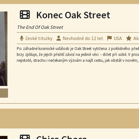
zvláštní druh autority. Když na place promluvil, všichni ztichli. • Mila
přípravy. • Ve filmu se objevuje největší počet profesionálních zápasní
Filmová projekce
Konec Oak Street
ztvárnil zpěvák Calin, několikanásobný držitel cen Anděl a Český slavík, 
a Kardose do klece byl součástí největšího turnaje v historii česko-
přihlíželo 25 000 diváků. • Ján Jackuliak natáčel závěrečný souboj s 
The End Of Oak Street
ostatním hercům, kterým scénář předpisoval bojové a boxerské scény.
české titulky
Nevhodné do 12 let
USA
Ak
Po záhadné kosmické události je Oak Street vytržena z poklidného př
brzy zjišťuje, že jejich přežití závisí na jediné věci – držet při sobě. V p
nejistotě, strachu i nečekaným výzvám a najít cestu, jak obstát v novém, 
Filmová projekce