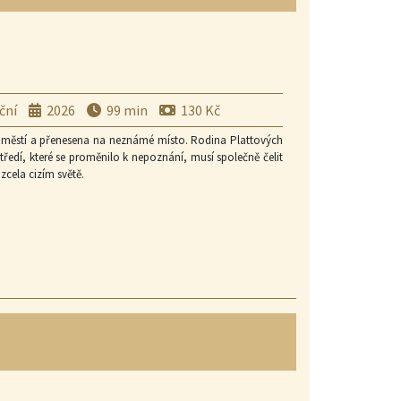
n Ondrík a Ján Jackuliak absolvovali rok intenzivní fyzické
ků v historii českého hraného filmu. • Jednoho z bojovníků
pro kterého šlo o první hereckou příležitost. • Nástup Hoffa
slovenské bojové scény a na stadionu v pražském Edenu mu
tříštivou zlomeninou předloktí a zranění se nevyhnula ani
ční
2026
99 min
130 Kč
edměstí a přenesena na neznámé místo. Rodina Plattových
rostředí, které se proměnilo k nepoznání, musí společně čelit
zcela cizím světě.