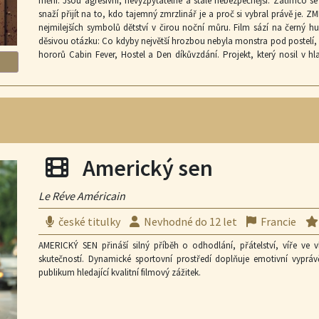
mění. Jsou agresivní, nevyzpytatelné a stále nebezpečnější. Zatímco s
snaží přijít na to, kdo tajemný zmrzlinář je a proč si vybral právě je. Z
nejmilejších symbolů dětství v čirou noční můru. Film sází na černý hu
děsivou otázku: Co kdyby největší hrozbou nebyla monstra pod postelí, ale
hororů Cabin Fever, Hostel a Den díkůvzdání. Projekt, který nosil v hl
nejšílenější. ZMRZLINÁŘ je zvrácenou hororovou variací na legendu
neodolatelná zmrzlina. Výsledkem je horor, který je návratem k jeho d
Filmová projekce
Americký sen
Le Réve Américain
české titulky
Nevhodné do 12 let
Francie
AMERICKÝ SEN přináší silný příběh o odhodlání, přátelství, víře ve
skutečností. Dynamické sportovní prostředí doplňuje emotivní vyprávě
publikum hledající kvalitní filmový zážitek.