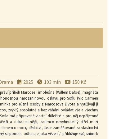
Drama
2025
103 min
150 Kč
 vypráví příběh Marcose Timoleóna (Willem Dafoe), magnáta
á honosnou narozeninovou oslavu pro Sofíu (Vic Carmen
minka pro různé osoby z Marcosova života a využívají ji
arcos, zvyklý absolutně a bez váhání ovládat vše a všechny
Sofía má připravené vlastní důležité a pro něj nepříjemné
čejší a dekadentnější, zatímco nevyhnutelný střet mezi
e filmem o moci, dědictví, lásce zaměňované za vlastnictví
rý se pomalu odhaluje jako vězení,“ přibližuje svůj snímek