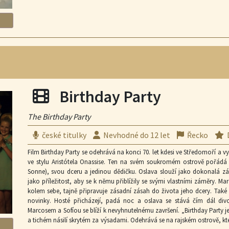
Filmová projekce
Birthday Party
The Birthday Party
české titulky
Nevhodné do 12 let
Řecko
Film Birthday Party se odehrává na konci 70. let kdesi ve Středomoří a
ve stylu Aristótela Onassise. Ten na svém soukromém ostrově pořád
Sonne), svou dceru a jedinou dědičku. Oslava slouží jako dokonalá zá
jako příležitost, aby se k němu přiblížily se svými vlastními záměry. M
kolem sebe, tajně připravuje zásadní zásah do života jeho dcery. Také 
novinky. Hosté přicházejí, padá noc a oslava se stává čím dál divo
Marcosem a Sofíou se blíží k nevyhnutelnému završení. „Birthday Party j
a tichém násilí skrytém za výsadami. Odehrává se na rajském ostrově, kte