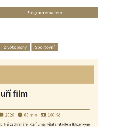
Program emailem
Životopisný
Sportovní
uří film
2026
88 min
160 Kč
 Psí záchranáře, kteří umějí létat s letadlem (kříženkyně