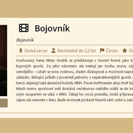
odpovědnosti za vlastní činy, druhé šance a mírového soužití rozdílných
vyrovnat se ztrátou, postavit se autoritě a najít odvahu chránit to, co je 
i zdánlivě nenapravitelné chyby lze napravit.
Filmová projekce
Bojovník
Bojovník
česká verze
Nevhodné do 12 let
Česko
D
Oceňovaný herec Milan Ondrík se představuje v životní formě jako b
bojových sportů. Za jeho návratem ale nestojí jen touha znovu zá
cennějšího – vztah se svou rodinou, vlastní důstojnost a možnost napra
záleželo. Strhující příběh z prostředí jednoho z nejatraktivnějších sport
herců objevují také skutečné hvězdy MMA. Pavel Hoffmeister alias Hoff 
letech mimo sportovní svět dostává nečekanou nabídku vrátit se do bo
svým soupeřem se utká v MMA. Čekají ho nová pravidla, tvrdá příprava a 
zápas ale nesvede v kleci. Bude se muset postavit hlavně sám sobě a zab
z prostředí, kde každá chyba bolí, vtáhne diváky do skutečného světa 
tvrdé přípravy přes pulzující napětí před zápasem a adrenalin v klec
nejvíc je to ale příběh plný emocí, které nejde zamknout do šatní skříňky,
které nutí člověka se nevzdat. ZAJÍMAVOSTI Z NATÁČENÍ • Bojovník vstupu
obou filmech si přitom zahrála Eliška Balzerová. • Pavel Rímský, který 