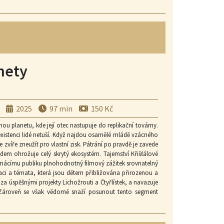
nety
2025
97 min
150 Kč
ou planetu, kde její otec nastupuje do replikační továrny.
xistenci lidé netuší. Když najdou osamělé mládě vzácného
víře zneužít pro vlastní zisk. Pátrání po pravdě je zavede
em ohrožuje celý skrytý ekosystém. Tajemství Křišťálové
omácímu publiku plnohodnotný filmový zážitek srovnatelný
izaci a témata, která jsou dětem přibližována přirozenou a
 za úspěšnými projekty Lichožrouti a Čtyřlístek, a navazuje
. Zároveň se však vědomě snaží posunout tento segment
ledu distributora Falcon jde o výjimečný titul, který
mství Křišťálové planety není vnímáno jako menší lokální
í sezóny. Příběh propojuje dobrodružství s tématy ekologie,