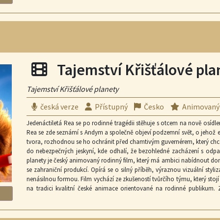
režisér Miguel Angel Jimenéz.
Filmová projekce
Tajemství Křišťálové pla
Tajemství Křišťálové planety
česká verze
Přístupný
Česko
Animovaný
Jedenáctiletá Rea se po rodinné tragédii stěhuje s otcem na nově osídlen
Rea se zde seznámí s Andym a společně objeví podzemní svět, o jehož e
tvora, rozhodnou se ho ochránit před chamtivým guvernérem, který chce z
do nebezpečných jeskyní, kde odhalí, že bezohledné zacházení s odpad
planety je český animovaný rodinný film, který má ambici nabídnout d
se zahraniční produkcí. Opírá se o silný příběh, výraznou vizuální styl
nenásilnou formou. Film vychází ze zkušeností tvůrčího týmu, který stojí
na tradici kvalitní české animace orientované na rodinné publikum
směrem k modernímu, mezinárodně konkurenceschopnému formátu. Z poh
propojuje domácí tvorbu s ambicemi velkého „eventového“ uvedení. Taje
projekt, ale jako film, který má potenciál stát se výraznou událostí letn